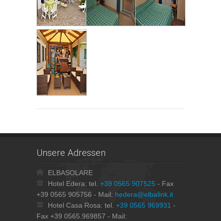
Unsere Adressen
ELBASOLARE
Hotel Edera: tel.
+39 0565 907525
- Fax
+39 0565 905756 - Mail:
hedera@elbalink.it
Hotel Casa Rosa: tel.
+39 0565 969931
-
Fax +39 0565.969857 - Mail: