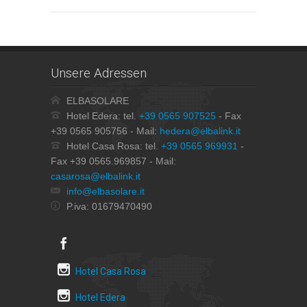
Unsere Adressen
ELBASOLARE
Hotel Edera: tel.
+39 0565 907525
- Fax
+39 0565 905756 - Mail:
hedera@elbalink.it
Hotel Casa Rosa: tel.
+39 0565 969931
-
Fax +39 0565.969857 - Mail:
casarosa@elbalink.it
info@elbasolare.it
P.iva: 01679470490
Hotel Casa Rosa
Hotel Edera