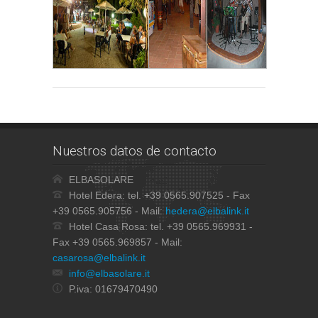
Nuestros datos de contacto
ELBASOLARE
Hotel Edera: tel. +39 0565.907525 - Fax
+39 0565.905756 - Mail:
hedera@elbalink.it
Hotel Casa Rosa: tel. +39 0565.969931 -
Fax +39 0565.969857 - Mail:
casarosa@elbalink.it
info@elbasolare.it
P.iva: 01679470490