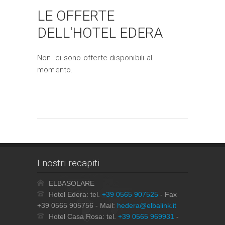
LE OFFERTE
DELL'HOTEL EDERA
Non ci sono offerte disponibili al
momento.
I nostri recapiti
ELBASOLARE
Hotel Edera: tel.
+39 0565 907525
- Fax
+39 0565 905756 - Mail:
hedera@elbalink.it
Hotel Casa Rosa: tel.
+39 0565 969931
-