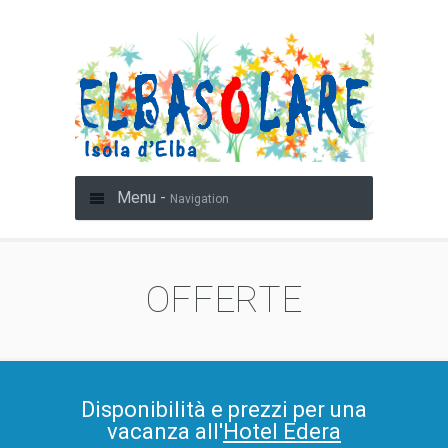
Menu -
Navigation
OFFERTE
Disponibilità e prezzi per una
vacanza all'
Hotel Edera